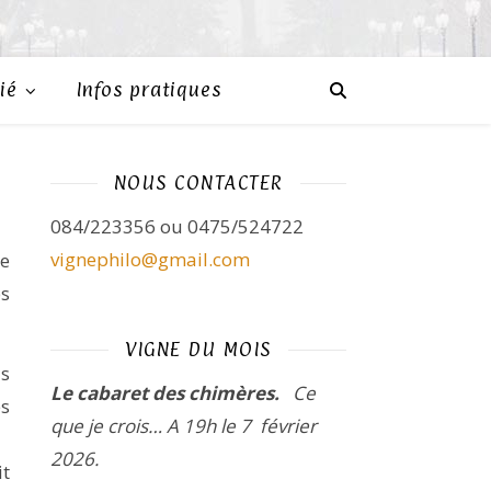
ié
Infos pratiques
NOUS CONTACTER
084/223356 ou 0475/524722
vignephilo@gmail.com
de
ps
VIGNE DU MOIS
ds
Le cabaret des chimères.
Ce
s
que je crois…
A 19h le 7 février
2026.
it