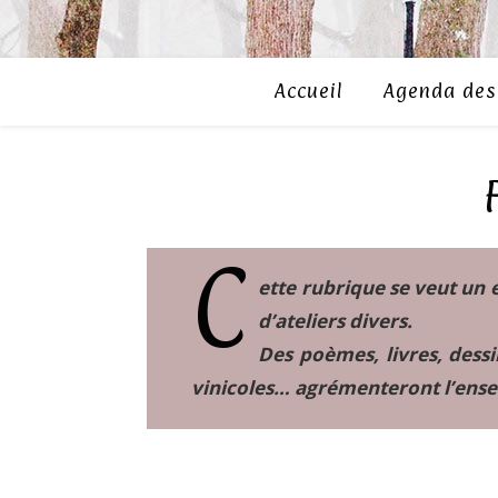
Accueil
Agenda des 
C
ette rubrique se veut un 
d’ateliers divers.
Des poèmes, livres, dessi
vinicoles… agrémenteront l’ens