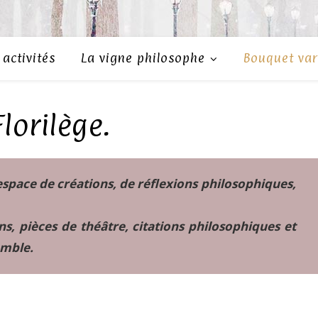
activités
La vigne philosophe
Bouquet var
Florilège.
espace de créations, de réflexions philosophiques,
ns, pièces de théâtre, citations philosophiques et
emble.