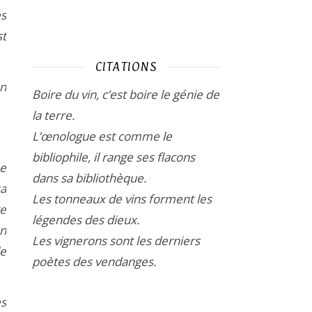
es
st
CITATIONS
on
Boire du vin, c’est boire le génie de
la terre.
L’œnologue est comme le
bibliophile, il range ses flacons
se
dans sa bibliothèque.
sa
Les tonneaux de vins forment les
re
légendes des dieux.
un
Les vignerons sont les derniers
le
poètes des vendanges.
es