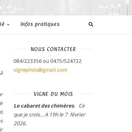
ié
Infos pratiques
NOUS CONTACTER
084/223356 ou 0475/524722
vignephilo@gmail.com
 à
ur
VIGNE DU MOIS
le
Le cabaret des chimères.
Ce
nt
que je crois…
A 19h le 7 février
es
2026.
ir